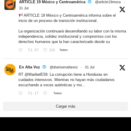
ARTICLE 19 México y Centroamérica
@article19mxca
·
31 Jul
ARTICLE 19 México y Centroamérica informa sobre el
inicio de un proceso de transición institucional.
La organización continuará desarrollando su labor con la misma
independencia, solidez institucional y compromiso con los
derechos humanos que la han caracterizado desde su
67
116
Twitter
En Alta Voz
@diarioenaltavoz
·
31 Jul
RT
@MaribelE59
: La corrupción tiene a Honduras en
cuidados intensivos. Mientras no hayan más ciudadanos
escuchando a voces auténticas y mo…
17
Twitter
Cargar más