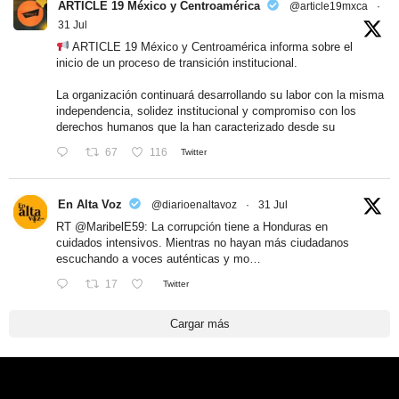
ARTICLE 19 México y Centroamérica
@article19mxca
·
31 Jul
ARTICLE 19 México y Centroamérica informa sobre el
inicio de un proceso de transición institucional.
La organización continuará desarrollando su labor con la misma
independencia, solidez institucional y compromiso con los
derechos humanos que la han caracterizado desde su
67
116
Twitter
En Alta Voz
@diarioenaltavoz
·
31 Jul
RT
@MaribelE59
: La corrupción tiene a Honduras en
cuidados intensivos. Mientras no hayan más ciudadanos
escuchando a voces auténticas y mo…
17
Twitter
Cargar más