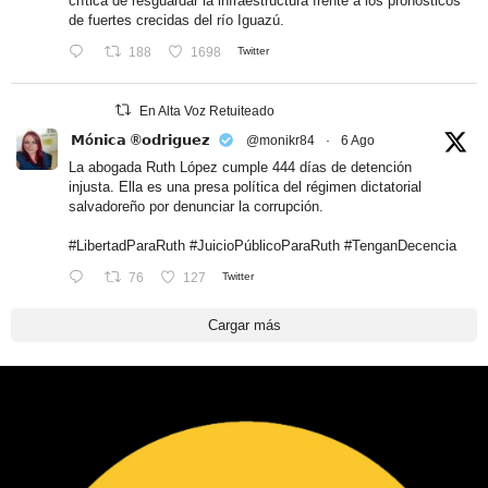
crítica de resguardar la infraestructura frente a los pronósticos
de fuertes crecidas del río Iguazú.
188
1698
Twitter
En Alta Voz Retuiteado
𝗠ó𝗻𝗶𝗰𝗮 ®𝗼𝗱𝗿𝗶𝗴𝘂𝗲𝘇
@monikr84
·
6 Ago
La abogada Ruth López cumple 444 días de detención
injusta. Ella es una presa política del régimen dictatorial
salvadoreño por denunciar la corrupción.
#LibertadParaRuth
#JuicioPúblicoParaRuth
#TenganDecencia
76
127
Twitter
Cargar más