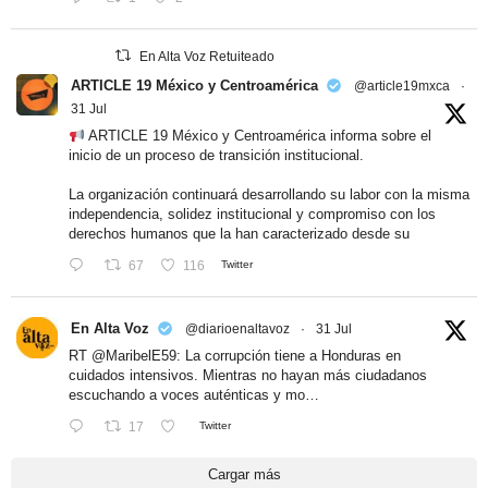
En Alta Voz Retuiteado
ARTICLE 19 México y Centroamérica
@article19mxca
·
31 Jul
ARTICLE 19 México y Centroamérica informa sobre el
inicio de un proceso de transición institucional.
La organización continuará desarrollando su labor con la misma
independencia, solidez institucional y compromiso con los
derechos humanos que la han caracterizado desde su
67
116
Twitter
En Alta Voz
@diarioenaltavoz
·
31 Jul
RT
@MaribelE59
: La corrupción tiene a Honduras en
cuidados intensivos. Mientras no hayan más ciudadanos
escuchando a voces auténticas y mo…
17
Twitter
Cargar más