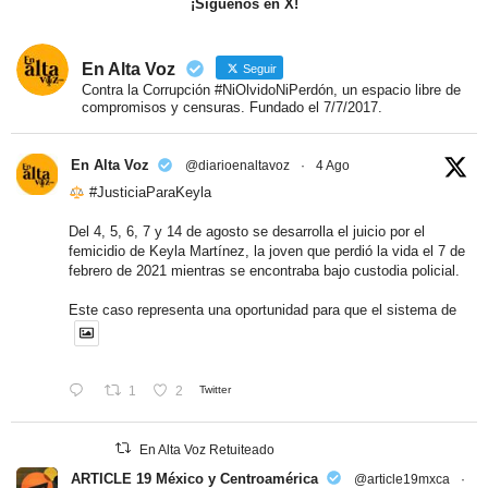
¡Síguenos en X!
En Alta Voz
Seguir
Contra la Corrupción #NiOlvidoNiPerdón, un espacio libre de
compromisos y censuras. Fundado el 7/7/2017.
En Alta Voz
@diarioenaltavoz
·
4 Ago
#JusticiaParaKeyla
Del 4, 5, 6, 7 y 14 de agosto se desarrolla el juicio por el
femicidio de Keyla Martínez, la joven que perdió la vida el 7 de
febrero de 2021 mientras se encontraba bajo custodia policial.
Este caso representa una oportunidad para que el sistema de
1
2
Twitter
En Alta Voz Retuiteado
ARTICLE 19 México y Centroamérica
@article19mxca
·