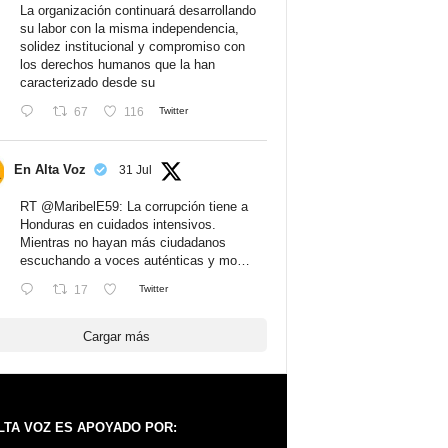
La organización continuará desarrollando
su labor con la misma independencia,
solidez institucional y compromiso con
los derechos humanos que la han
caracterizado desde su
67
116
Twitter
En Alta Voz
31 Jul
RT
@MaribelE59
: La corrupción tiene a
Honduras en cuidados intensivos.
Mientras no hayan más ciudadanos
escuchando a voces auténticas y mo…
17
Twitter
Cargar más
LTA VOZ ES APOYADO POR: