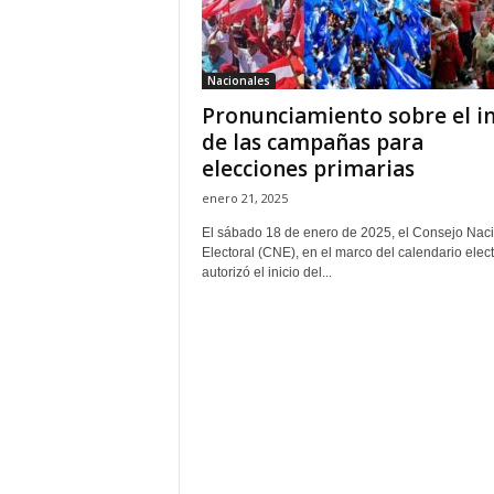
H
o
n
Nacionales
d
Pronunciamiento sobre el in
u
r
de las campañas para
a
elecciones primarias
s
enero 21, 2025
y
e
El sábado 18 de enero de 2025, el Consejo Nac
l
Electoral (CNE), en el marco del calendario elect
autorizó el inicio del...
m
u
n
d
o