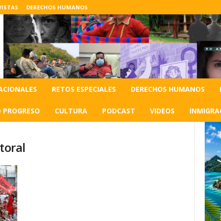
VISTAS
DERECHOS HUMANOS
ACIONALES
RETOS ESPECIALES
DERECHOS HUMANOS
O PROGRESO
CULTURA
PODCAST
VIDEOS
INMIGRA
toral