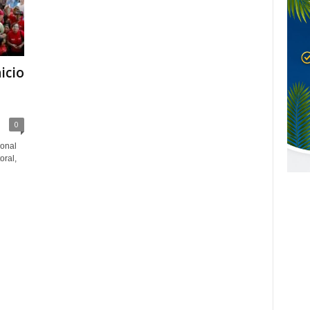
icio
0
ional
oral,