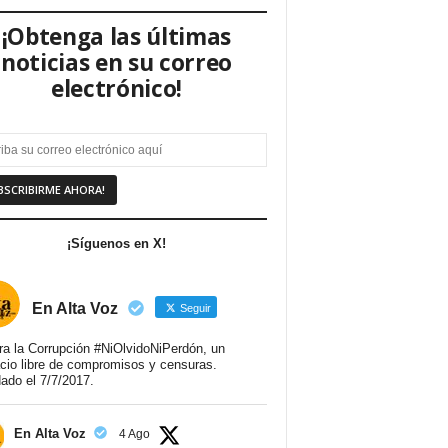
¡Obtenga las últimas
noticias en su correo
electrónico!
¡Síguenos en X!
En Alta Voz
Seguir
ra la Corrupción #NiOlvidoNiPerdón, un
cio libre de compromisos y censuras.
ado el 7/7/2017.
En Alta Voz
4 Ago