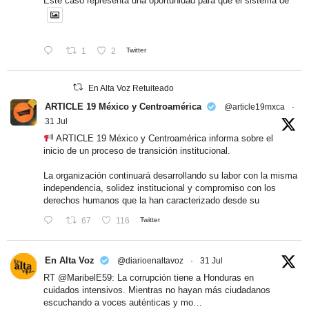
Este caso representa una oportunidad para que el sistema de
1
2
Twitter
En Alta Voz Retuiteado
ARTICLE 19 México y Centroamérica
@article19mxca
·
31 Jul
ARTICLE 19 México y Centroamérica informa sobre el
inicio de un proceso de transición institucional.
La organización continuará desarrollando su labor con la misma
independencia, solidez institucional y compromiso con los
derechos humanos que la han caracterizado desde su
67
116
Twitter
En Alta Voz
@diarioenaltavoz
·
31 Jul
RT
@MaribelE59
: La corrupción tiene a Honduras en
cuidados intensivos. Mientras no hayan más ciudadanos
escuchando a voces auténticas y mo…