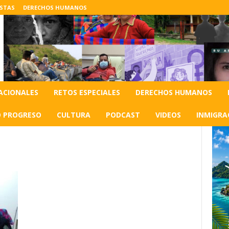
ISTAS
DERECHOS HUMANOS
ACIONALES
RETOS ESPECIALES
DERECHOS HUMANOS
O PROGRESO
CULTURA
PODCAST
VIDEOS
INMIGRA