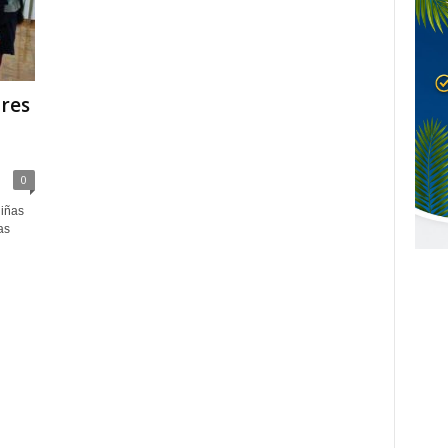
res
0
niñas
as