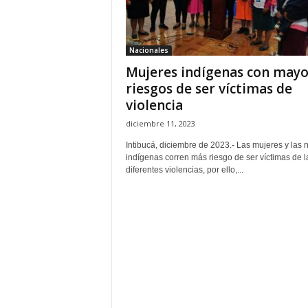
H
o
n
Nacionales
d
Mujeres indígenas con mayo
u
r
riesgos de ser víctimas de
a
violencia
s
diciembre 11, 2023
y
e
Intibucá, diciembre de 2023.- Las mujeres y las 
l
indígenas corren más riesgo de ser víctimas de l
diferentes violencias, por ello,...
m
u
n
d
o