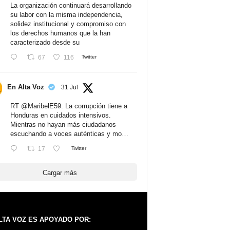
La organización continuará desarrollando
su labor con la misma independencia,
solidez institucional y compromiso con
los derechos humanos que la han
caracterizado desde su
67
116
Twitter
En Alta Voz
31 Jul
RT
@MaribelE59
: La corrupción tiene a
Honduras en cuidados intensivos.
Mientras no hayan más ciudadanos
escuchando a voces auténticas y mo…
17
Twitter
Cargar más
LTA VOZ ES APOYADO POR: