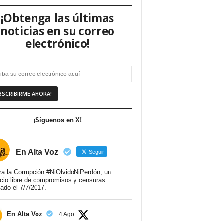
¡Obtenga las últimas
noticias en su correo
electrónico!
¡Síguenos en X!
En Alta Voz
Seguir
ra la Corrupción #NiOlvidoNiPerdón, un
cio libre de compromisos y censuras.
ado el 7/7/2017.
En Alta Voz
4 Ago