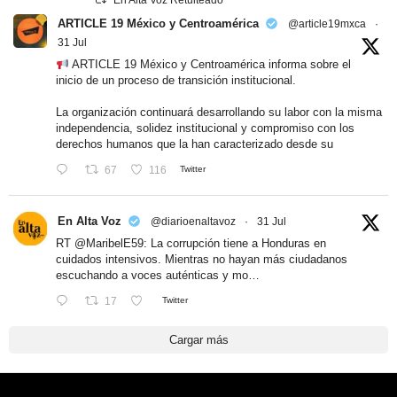
En Alta Voz Retuiteado
ARTICLE 19 México y Centroamérica
@article19mxca
·
31 Jul
ARTICLE 19 México y Centroamérica informa sobre el
inicio de un proceso de transición institucional.
La organización continuará desarrollando su labor con la misma
independencia, solidez institucional y compromiso con los
derechos humanos que la han caracterizado desde su
67
116
Twitter
En Alta Voz
@diarioenaltavoz
·
31 Jul
RT
@MaribelE59
: La corrupción tiene a Honduras en
cuidados intensivos. Mientras no hayan más ciudadanos
escuchando a voces auténticas y mo…
17
Twitter
Cargar más