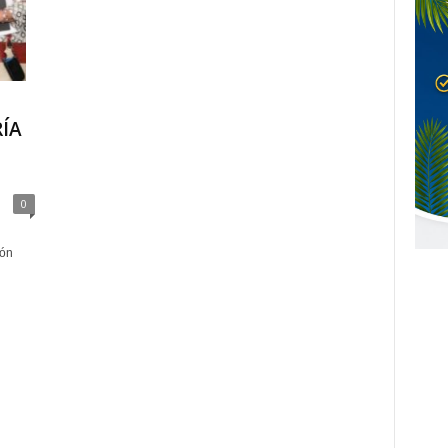
ÍA
0
ión