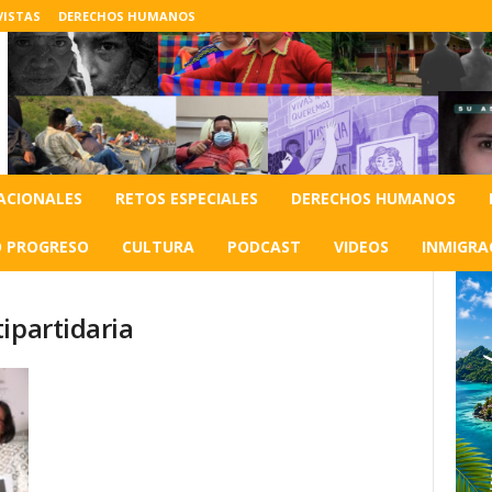
VISTAS
DERECHOS HUMANOS
ACIONALES
RETOS ESPECIALES
DERECHOS HUMANOS
O PROGRESO
CULTURA
PODCAST
VIDEOS
INMIGRA
ipartidaria