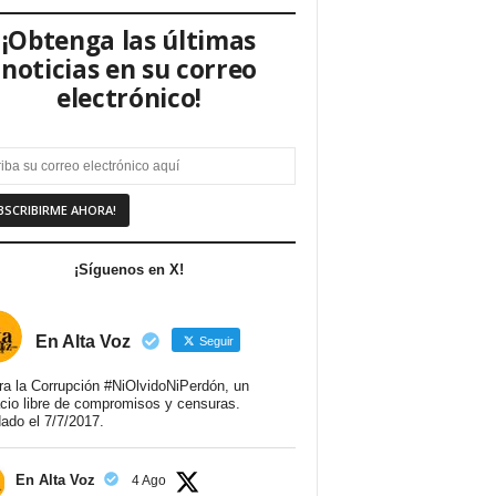
¡Obtenga las últimas
noticias en su correo
electrónico!
¡Síguenos en X!
En Alta Voz
Seguir
ra la Corrupción #NiOlvidoNiPerdón, un
cio libre de compromisos y censuras.
ado el 7/7/2017.
En Alta Voz
4 Ago