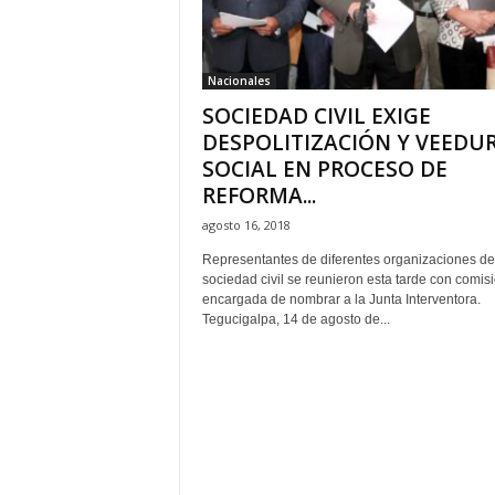
H
o
n
Nacionales
d
SOCIEDAD CIVIL EXIGE
u
r
DESPOLITIZACIÓN Y VEEDUR
a
SOCIAL EN PROCESO DE
s
REFORMA...
y
agosto 16, 2018
e
l
Representantes de diferentes organizaciones de
m
sociedad civil se reunieron esta tarde con comis
u
encargada de nombrar a la Junta Interventora.
Tegucigalpa, 14 de agosto de...
n
d
o