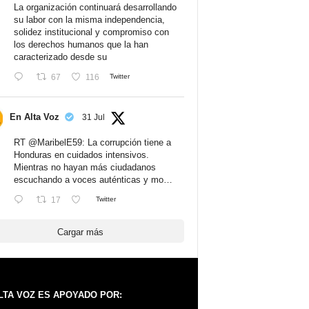
La organización continuará desarrollando
su labor con la misma independencia,
solidez institucional y compromiso con
los derechos humanos que la han
caracterizado desde su
67
116
Twitter
En Alta Voz
31 Jul
RT
@MaribelE59
: La corrupción tiene a
Honduras en cuidados intensivos.
Mientras no hayan más ciudadanos
escuchando a voces auténticas y mo…
17
Twitter
Cargar más
LTA VOZ ES APOYADO POR: