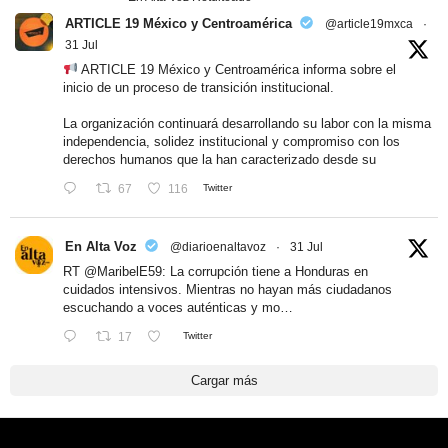
ARTICLE 19 México y Centroamérica
@article19mxca
·
31 Jul
ARTICLE 19 México y Centroamérica informa sobre el
inicio de un proceso de transición institucional.
La organización continuará desarrollando su labor con la misma
independencia, solidez institucional y compromiso con los
derechos humanos que la han caracterizado desde su
67
116
Twitter
En Alta Voz
@diarioenaltavoz
·
31 Jul
RT
@MaribelE59
: La corrupción tiene a Honduras en
cuidados intensivos. Mientras no hayan más ciudadanos
escuchando a voces auténticas y mo…
17
Twitter
Cargar más