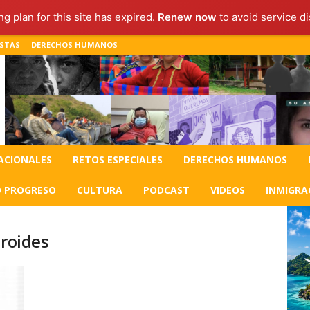
g plan for this site has expired.
Renew now
to avoid service di
ISTAS
DERECHOS HUMANOS
ACIONALES
RETOS ESPECIALES
DERECHOS HUMANOS
O PROGRESO
CULTURA
PODCAST
VIDEOS
INMIGRA
iroides