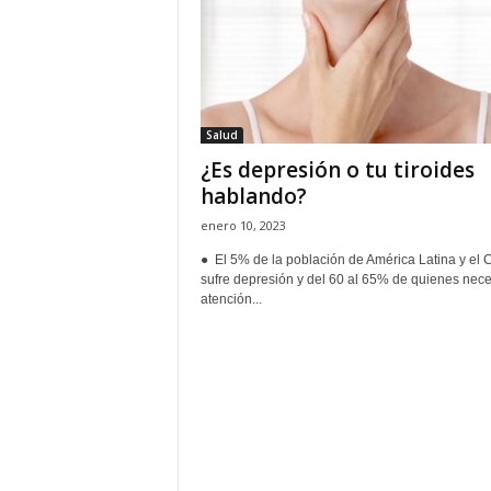
s
d
e
H
o
n
Salud
d
¿Es depresión o tu tiroides
u
r
hablando?
a
enero 10, 2023
s
y
● El 5% de la población de América Latina y el 
sufre depresión y del 60 al 65% de quienes nece
e
atención...
l
m
u
n
d
o