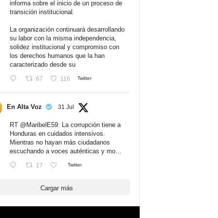
informa sobre el inicio de un proceso de
transición institucional.
La organización continuará desarrollando
su labor con la misma independencia,
solidez institucional y compromiso con
los derechos humanos que la han
caracterizado desde su
67
116
Twitter
En Alta Voz
31 Jul
RT
@MaribelE59
: La corrupción tiene a
Honduras en cuidados intensivos.
Mientras no hayan más ciudadanos
escuchando a voces auténticas y mo…
17
Twitter
Cargar más