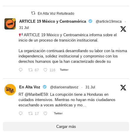
En Alta Voz Retuiteado
ARTICLE 19 México y Centroamérica
@article19mxca
·
31 Jul
ARTICLE 19 México y Centroamérica informa sobre el
inicio de un proceso de transición institucional.
La organización continuará desarrollando su labor con la misma
independencia, solidez institucional y compromiso con los
derechos humanos que la han caracterizado desde su
67
116
Twitter
En Alta Voz
@diarioenaltavoz
·
31 Jul
RT
@MaribelE59
: La corrupción tiene a Honduras en
cuidados intensivos. Mientras no hayan más ciudadanos
escuchando a voces auténticas y mo…
17
Twitter
Cargar más