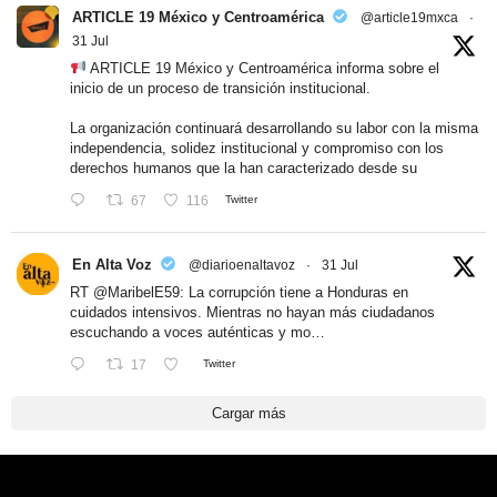
ARTICLE 19 México y Centroamérica
@article19mxca
·
31 Jul
ARTICLE 19 México y Centroamérica informa sobre el
inicio de un proceso de transición institucional.
La organización continuará desarrollando su labor con la misma
independencia, solidez institucional y compromiso con los
derechos humanos que la han caracterizado desde su
67
116
Twitter
En Alta Voz
@diarioenaltavoz
·
31 Jul
RT
@MaribelE59
: La corrupción tiene a Honduras en
cuidados intensivos. Mientras no hayan más ciudadanos
escuchando a voces auténticas y mo…
17
Twitter
Cargar más