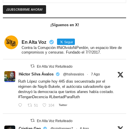
¡Síguenos en X!
En Alta Voz
Seguir
Contra la Corrupción #NiOlvidoNiPerdón, un espacio libre de
compromisos y censuras. Fundado el 7/7/2017.
En Alta Voz Retuiteado
Héctor Silva Ávalos
@hsilvavalos
·
7 Ago
Ruth López cumple hoy 445 días secuestrada por el
régimen de Nayib Bukele, el autócrata salvadoreño que
destruyó la democracia que tantos afanes había costado.
#TenganDecencia
#LibertadParaRuth
51
104
Twitter
En Alta Voz Retuiteado
Cristian Geo
@cristiangeo7
·
6 Ago