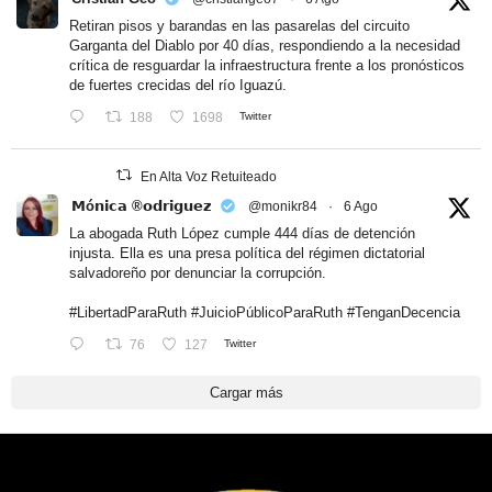
Retiran pisos y barandas en las pasarelas del circuito
Garganta del Diablo por 40 días, respondiendo a la necesidad
crítica de resguardar la infraestructura frente a los pronósticos
de fuertes crecidas del río Iguazú.
188
1698
Twitter
En Alta Voz Retuiteado
𝗠ó𝗻𝗶𝗰𝗮 ®𝗼𝗱𝗿𝗶𝗴𝘂𝗲𝘇
@monikr84
·
6 Ago
La abogada Ruth López cumple 444 días de detención
injusta. Ella es una presa política del régimen dictatorial
salvadoreño por denunciar la corrupción.
#LibertadParaRuth
#JuicioPúblicoParaRuth
#TenganDecencia
76
127
Twitter
Cargar más