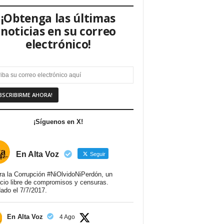
¡Obtenga las últimas
noticias en su correo
electrónico!
¡Síguenos en X!
En Alta Voz
Seguir
ra la Corrupción #NiOlvidoNiPerdón, un
cio libre de compromisos y censuras.
ado el 7/7/2017.
En Alta Voz
4 Ago