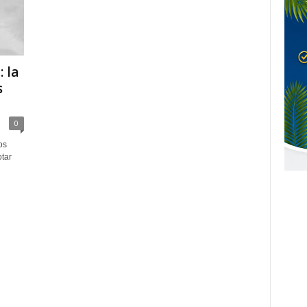
 la
s
0
os
tar