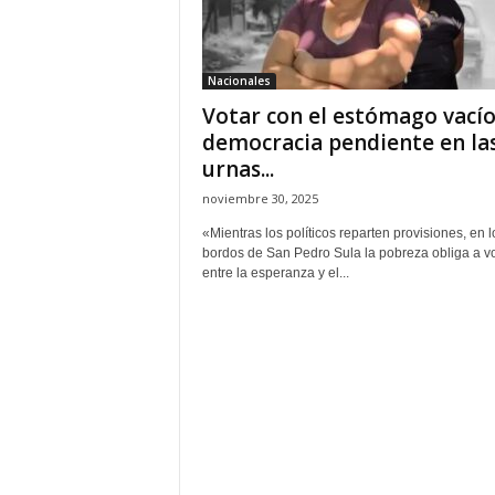
H
o
n
Nacionales
d
Votar con el estómago vacío:
u
r
democracia pendiente en la
a
urnas...
s
noviembre 30, 2025
y
e
«Mientras los políticos reparten provisiones, en l
l
bordos de San Pedro Sula la pobreza obliga a vo
entre la esperanza y el...
m
u
n
d
o