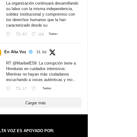
La organización continuará desarrollando
su labor con la misma independencia,
solidez institucional y compromiso con
los derechos humanos que la han
caracterizado desde su
67
116
Twitter
En Alta Voz
31 Jul
RT
@MaribelE59
: La corrupción tiene a
Honduras en cuidados intensivos.
Mientras no hayan más ciudadanos
escuchando a voces auténticas y mo…
17
Twitter
Cargar más
LTA VOZ ES APOYADO POR: