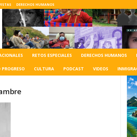
VISTAS
DERECHOS HUMANOS
ACIONALES
RETOS ESPECIALES
DERECHOS HUMANOS
O PROGRESO
CULTURA
PODCAST
VIDEOS
INMIGRA
hambre