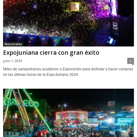
Nacionales
ExpoJuniana cierra con gran éxito
julio 1, 2024
0
Miles de sampedranos acudieron a Expocentro para disfrutar y hacer compras
en las últimas horas de la ExpoJuniana 2024.