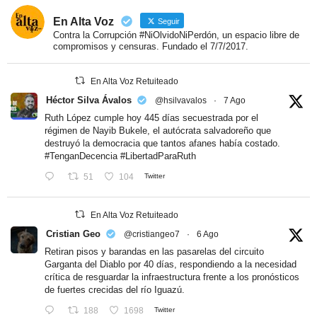
En Alta Voz
Seguir
Contra la Corrupción #NiOlvidoNiPerdón, un espacio libre de
compromisos y censuras. Fundado el 7/7/2017.
En Alta Voz Retuiteado
Héctor Silva Ávalos
@hsilvavalos
·
7 Ago
Ruth López cumple hoy 445 días secuestrada por el
régimen de Nayib Bukele, el autócrata salvadoreño que
destruyó la democracia que tantos afanes había costado.
#TenganDecencia
#LibertadParaRuth
51
104
Twitter
En Alta Voz Retuiteado
Cristian Geo
@cristiangeo7
·
6 Ago
Retiran pisos y barandas en las pasarelas del circuito
Garganta del Diablo por 40 días, respondiendo a la necesidad
crítica de resguardar la infraestructura frente a los pronósticos
de fuertes crecidas del río Iguazú.
188
1698
Twitter