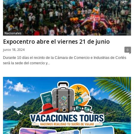
Nacionales
Expocentro abre el viernes 21 de junio
junio 18, 2024
0
Durante 10 días el recinto de la Cámara de Comercio e Industrias de Cortés
será la sede del comercio y...