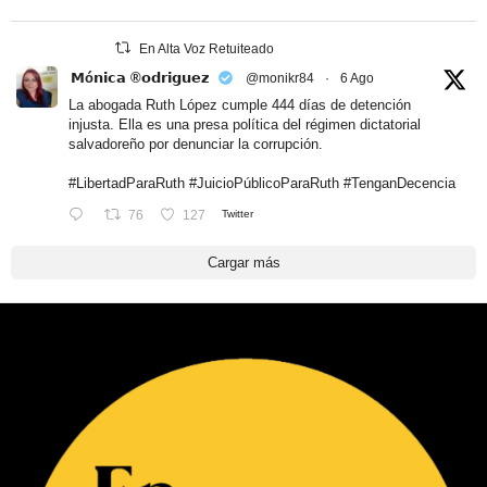
En Alta Voz Retuiteado
𝗠ó𝗻𝗶𝗰𝗮 ®𝗼𝗱𝗿𝗶𝗴𝘂𝗲𝘇
@monikr84
·
6 Ago
La abogada Ruth López cumple 444 días de detención
injusta. Ella es una presa política del régimen dictatorial
salvadoreño por denunciar la corrupción.
#LibertadParaRuth
#JuicioPúblicoParaRuth
#TenganDecencia
76
127
Twitter
Cargar más