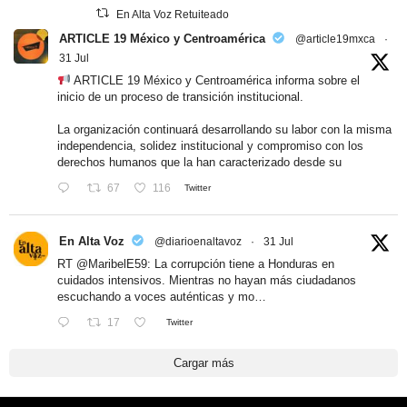
En Alta Voz Retuiteado
ARTICLE 19 México y Centroamérica
@article19mxca
·
31 Jul
ARTICLE 19 México y Centroamérica informa sobre el
inicio de un proceso de transición institucional.
La organización continuará desarrollando su labor con la misma
independencia, solidez institucional y compromiso con los
derechos humanos que la han caracterizado desde su
67
116
Twitter
En Alta Voz
@diarioenaltavoz
·
31 Jul
RT
@MaribelE59
: La corrupción tiene a Honduras en
cuidados intensivos. Mientras no hayan más ciudadanos
escuchando a voces auténticas y mo…
17
Twitter
Cargar más