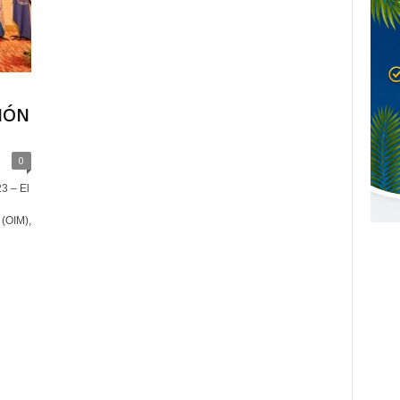
IÓN
0
3 – El
 (OIM),