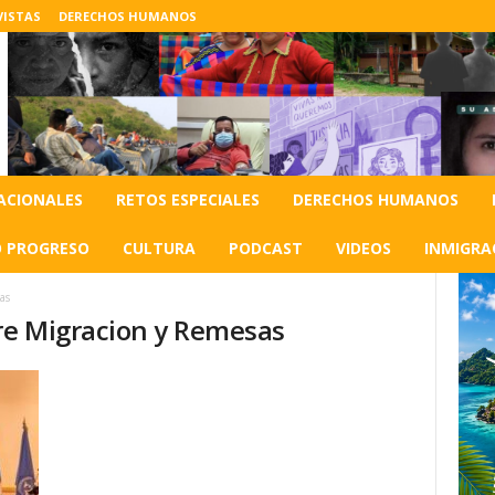
VISTAS
DERECHOS HUMANOS
ACIONALES
RETOS ESPECIALES
DERECHOS HUMANOS
O PROGRESO
CULTURA
PODCAST
VIDEOS
INMIGRA
as
bre Migracion y Remesas