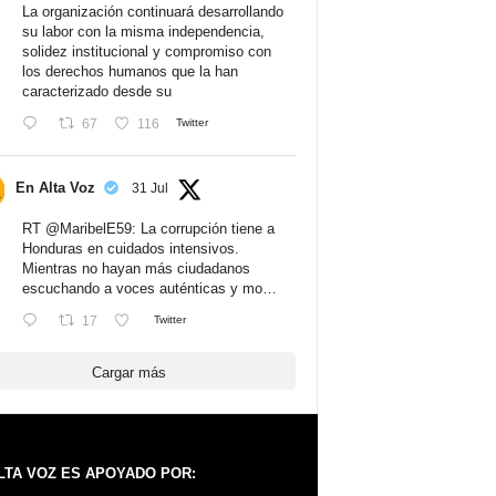
La organización continuará desarrollando
su labor con la misma independencia,
solidez institucional y compromiso con
los derechos humanos que la han
caracterizado desde su
67
116
Twitter
En Alta Voz
31 Jul
RT
@MaribelE59
: La corrupción tiene a
Honduras en cuidados intensivos.
Mientras no hayan más ciudadanos
escuchando a voces auténticas y mo…
17
Twitter
Cargar más
LTA VOZ ES APOYADO POR: