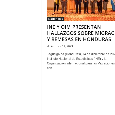
H
o
n
Nacionales
d
INE Y OIM PRESENTAN
u
r
HALLAZGOS SOBRE MIGRAC
a
Y REMESAS EN HONDURAS
s
diciembre 14, 2023
y
e
Tegucigalpa (Honduras), 14 de diciembre de 202
l
Instituto Nacional de Estadísticas (INE) y la
Organización Internacional para las Migraciones
m
con...
u
n
d
o