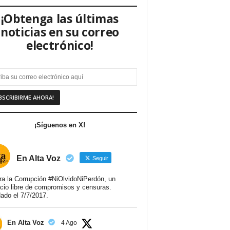
¡Obtenga las últimas
noticias en su correo
electrónico!
¡Síguenos en X!
En Alta Voz
Seguir
ra la Corrupción #NiOlvidoNiPerdón, un
cio libre de compromisos y censuras.
ado el 7/7/2017.
En Alta Voz
4 Ago