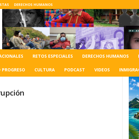
ISTAS
DERECHOS HUMANOS
ACIONALES
RETOS ESPECIALES
DERECHOS HUMANOS
O PROGRESO
CULTURA
PODCAST
VIDEOS
INMIGRA
rupción