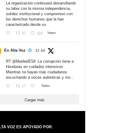
La organización continuará desarrollando
su labor con la misma independencia,
solidez institucional y compromiso con
los derechos humanos que la han
caracterizado desde su
67
116
Twitter
En Alta Voz
31 Jul
RT
@MaribelE59
: La corrupción tiene a
Honduras en cuidados intensivos.
Mientras no hayan más ciudadanos
escuchando a voces auténticas y mo…
17
Twitter
Cargar más
LTA VOZ ES APOYADO POR: