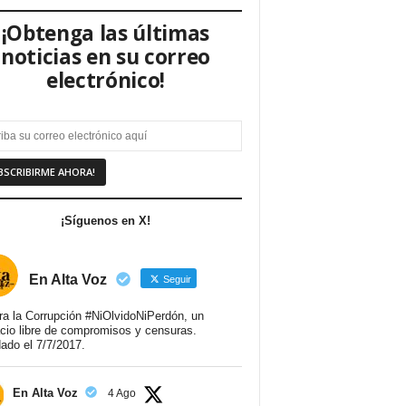
¡Obtenga las últimas
noticias en su correo
electrónico!
¡Síguenos en X!
En Alta Voz
Seguir
ra la Corrupción #NiOlvidoNiPerdón, un
cio libre de compromisos y censuras.
ado el 7/7/2017.
En Alta Voz
4 Ago