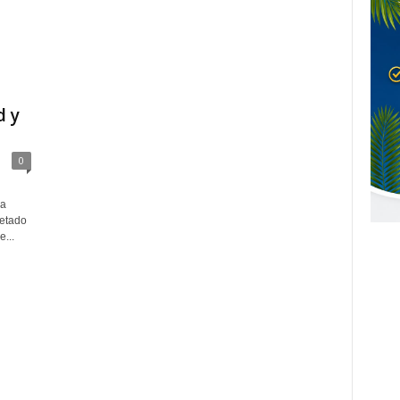
d y
0
la
etado
...