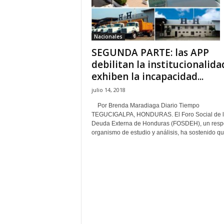
H
o
n
Nacionales
d
SEGUNDA PARTE: las APP
u
r
debilitan la institucionalida
a
exhiben la incapacidad...
s
julio 14, 2018
y
e
Por Brenda Maradiaga Diario Tiempo
l
TEGUCIGALPA, HONDURAS. El Foro Social de 
Deuda Externa de Honduras (FOSDEH), un resp
m
organismo de estudio y análisis, ha sostenido que
u
n
d
o