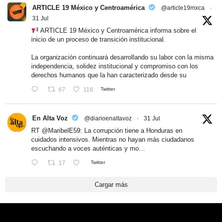
ARTICLE 19 México y Centroamérica
@article19mxca
·
31 Jul
ARTICLE 19 México y Centroamérica informa sobre el
inicio de un proceso de transición institucional.
La organización continuará desarrollando su labor con la misma
independencia, solidez institucional y compromiso con los
derechos humanos que la han caracterizado desde su
67
116
Twitter
En Alta Voz
@diarioenaltavoz
·
31 Jul
RT
@MaribelE59
: La corrupción tiene a Honduras en
cuidados intensivos. Mientras no hayan más ciudadanos
escuchando a voces auténticas y mo…
17
Twitter
Cargar más