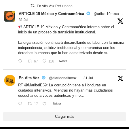
En Alta Voz Retuiteado
ARTICLE 19 México y Centroamérica
@article19mxca
·
31 Jul
ARTICLE 19 México y Centroamérica informa sobre el
inicio de un proceso de transición institucional.
La organización continuará desarrollando su labor con la misma
independencia, solidez institucional y compromiso con los
derechos humanos que la han caracterizado desde su
67
116
Twitter
En Alta Voz
@diarioenaltavoz
·
31 Jul
RT
@MaribelE59
: La corrupción tiene a Honduras en
cuidados intensivos. Mientras no hayan más ciudadanos
escuchando a voces auténticas y mo…
17
Twitter
Cargar más