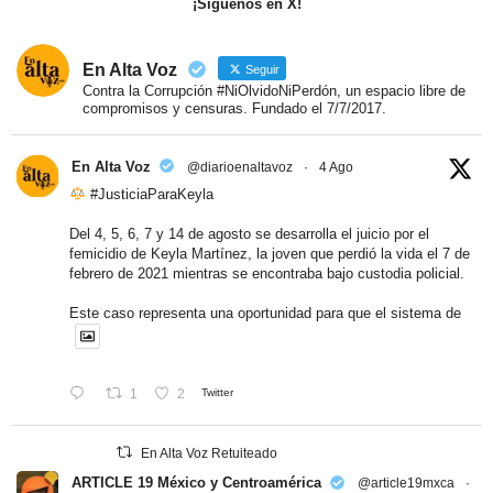
¡Síguenos en X!
En Alta Voz
Seguir
Contra la Corrupción #NiOlvidoNiPerdón, un espacio libre de
compromisos y censuras. Fundado el 7/7/2017.
En Alta Voz
@diarioenaltavoz
·
4 Ago
#JusticiaParaKeyla
Del 4, 5, 6, 7 y 14 de agosto se desarrolla el juicio por el
femicidio de Keyla Martínez, la joven que perdió la vida el 7 de
febrero de 2021 mientras se encontraba bajo custodia policial.
Este caso representa una oportunidad para que el sistema de
1
2
Twitter
En Alta Voz Retuiteado
ARTICLE 19 México y Centroamérica
@article19mxca
·