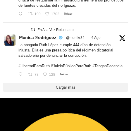
crítica de resguardar la infraestructura frente a los pronósticos
de fuertes crecidas del río Iguazú.
190
1702
Twitter
En Alta Voz Retuiteado
𝗠ó𝗻𝗶𝗰𝗮 ®𝗼𝗱𝗿𝗶𝗴𝘂𝗲𝘇
@monikr84
·
6 Ago
La abogada Ruth López cumple 444 días de detención
injusta. Ella es una presa política del régimen dictatorial
salvadoreño por denunciar la corrupción.
#LibertadParaRuth
#JuicioPúblicoParaRuth
#TenganDecencia
78
128
Twitter
Cargar más