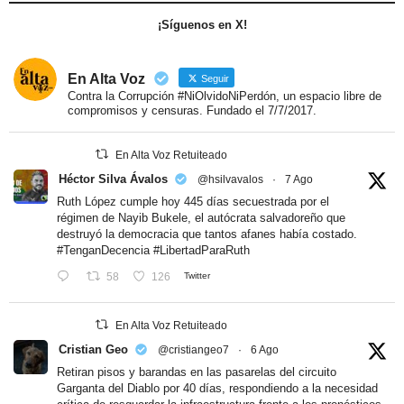
¡Síguenos en X!
En Alta Voz
Seguir
Contra la Corrupción #NiOlvidoNiPerdón, un espacio libre de
compromisos y censuras. Fundado el 7/7/2017.
En Alta Voz Retuiteado
Héctor Silva Ávalos
@hsilvavalos
·
7 Ago
Ruth López cumple hoy 445 días secuestrada por el
régimen de Nayib Bukele, el autócrata salvadoreño que
destruyó la democracia que tantos afanes había costado.
#TenganDecencia
#LibertadParaRuth
58
126
Twitter
En Alta Voz Retuiteado
Cristian Geo
@cristiangeo7
·
6 Ago
Retiran pisos y barandas en las pasarelas del circuito
Garganta del Diablo por 40 días, respondiendo a la necesidad