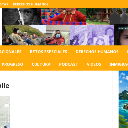
ISTAS
DERECHOS HUMANOS
ACIONALES
RETOS ESPECIALES
DERECHOS HUMANOS
O PROGRESO
CULTURA
PODCAST
VIDEOS
INMIGRA
alle