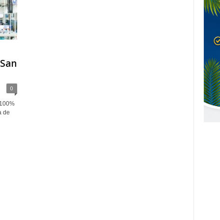
 San
0
a 100%
a de