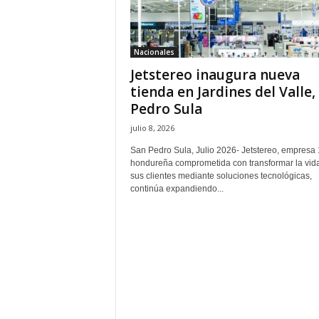
H
o
n
Nacionales
d
Jetstereo inaugura nueva
u
r
tienda en Jardines del Valle,
a
Pedro Sula
s
julio 8, 2026
y
e
San Pedro Sula, Julio 2026- Jetstereo, empres
l
hondureña comprometida con transformar la vid
sus clientes mediante soluciones tecnológicas,
m
continúa expandiendo...
u
n
d
o