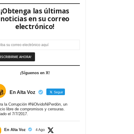
¡Obtenga las últimas
noticias en su correo
electrónico!
¡Síguenos en X!
En Alta Voz
Seguir
ra la Corrupción #NiOlvidoNiPerdón, un
cio libre de compromisos y censuras.
ado el 7/7/2017.
En Alta Voz
4 Ago