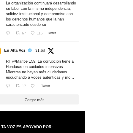
La organización continuará desarrollando
su labor con la misma independencia,
solidez institucional y compromiso con
los derechos humanos que la han
caracterizado desde su
67
116
Twitter
En Alta Voz
31 Jul
RT
@MaribelE59
: La corrupción tiene a
Honduras en cuidados intensivos.
Mientras no hayan más ciudadanos
escuchando a voces auténticas y mo…
17
Twitter
Cargar más
LTA VOZ ES APOYADO POR: