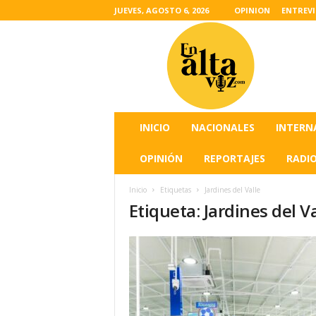
JUEVES, AGOSTO 6, 2026
OPINION
ENTREV
L
a
s
u
l
t
i
INICIO
NACIONALES
INTERN
m
a
OPINIÓN
REPORTAJES
RADI
s
n
Inicio
Etiquetas
Jardines del Valle
o
Etiqueta: Jardines del V
t
i
c
i
a
s
d
e