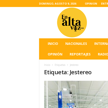
DOMINGO, AGOSTO 9, 2026
OPINION
ENTR
L
a
s
u
l
t
i
INICIO
NACIONALES
INTERN
m
a
OPINIÓN
REPORTAJES
RADI
s
n
Inicio
Etiquetas
Jestereo
o
Etiqueta: Jestereo
t
i
c
i
a
s
d
e