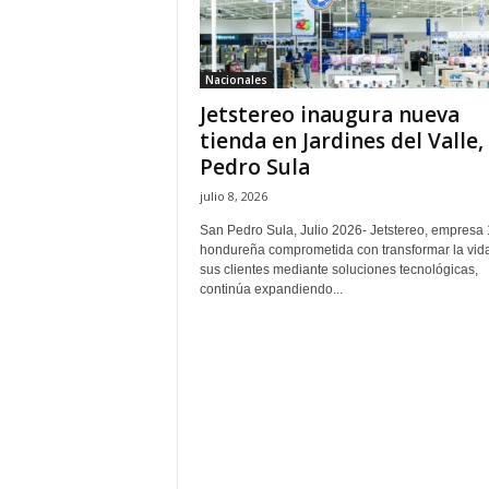
H
o
n
Nacionales
d
Jetstereo inaugura nueva
u
r
tienda en Jardines del Valle,
a
Pedro Sula
s
julio 8, 2026
y
e
San Pedro Sula, Julio 2026- Jetstereo, empres
l
hondureña comprometida con transformar la vid
sus clientes mediante soluciones tecnológicas,
m
continúa expandiendo...
u
n
d
o