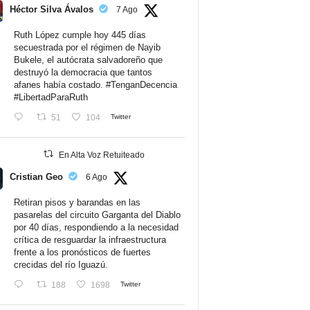
Héctor Silva Ávalos
7 Ago
Ruth López cumple hoy 445 días
secuestrada por el régimen de Nayib
Bukele, el autócrata salvadoreño que
destruyó la democracia que tantos
afanes había costado.
#TenganDecencia
#LibertadParaRuth
51
104
Twitter
En Alta Voz Retuiteado
Cristian Geo
6 Ago
Retiran pisos y barandas en las
pasarelas del circuito Garganta del Diablo
por 40 días, respondiendo a la necesidad
crítica de resguardar la infraestructura
frente a los pronósticos de fuertes
crecidas del río Iguazú.
188
1698
Twitter