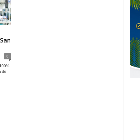
 San
0
a 100%
a de