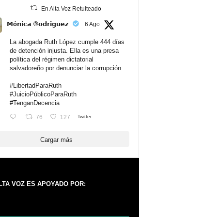
En Alta Voz Retuiteado
𝗠ó𝗻𝗶𝗰𝗮 ®𝗼𝗱𝗿𝗶𝗴𝘂𝗲𝘇
6 Ago
La abogada Ruth López cumple 444 días
de detención injusta. Ella es una presa
política del régimen dictatorial
salvadoreño por denunciar la corrupción.
#LibertadParaRuth
#JuicioPúblicoParaRuth
#TenganDecencia
76
127
Twitter
Cargar más
LTA VOZ ES APOYADO POR: