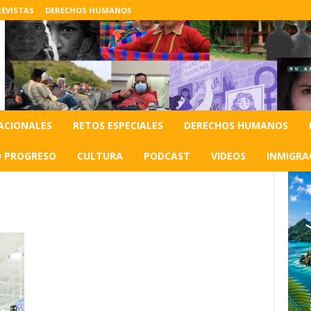
EVISTAS
DERECHOS HUMANOS
ACIONALES
RETOS ESPECIALES
DERECHOS HUMANOS
O PROGRESO
CULTURA
PODCAST
VIDEOS
INMIGRA