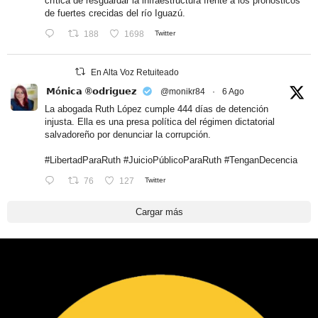
crítica de resguardar la infraestructura frente a los pronósticos
de fuertes crecidas del río Iguazú.
188
1698
Twitter
En Alta Voz Retuiteado
𝗠ó𝗻𝗶𝗰𝗮 ®𝗼𝗱𝗿𝗶𝗴𝘂𝗲𝘇
@monikr84
·
6 Ago
La abogada Ruth López cumple 444 días de detención
injusta. Ella es una presa política del régimen dictatorial
salvadoreño por denunciar la corrupción.
#LibertadParaRuth
#JuicioPúblicoParaRuth
#TenganDecencia
76
127
Twitter
Cargar más