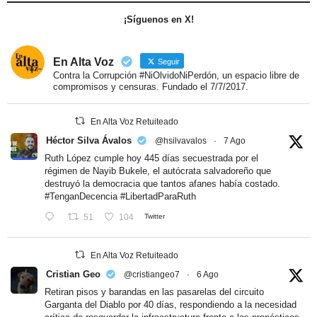
¡Síguenos en X!
En Alta Voz
Seguir
Contra la Corrupción #NiOlvidoNiPerdón, un espacio libre de
compromisos y censuras. Fundado el 7/7/2017.
En Alta Voz Retuiteado
Héctor Silva Ávalos
@hsilvavalos
·
7 Ago
Ruth López cumple hoy 445 días secuestrada por el
régimen de Nayib Bukele, el autócrata salvadoreño que
destruyó la democracia que tantos afanes había costado.
#TenganDecencia
#LibertadParaRuth
51
104
Twitter
En Alta Voz Retuiteado
Cristian Geo
@cristiangeo7
·
6 Ago
Retiran pisos y barandas en las pasarelas del circuito
Garganta del Diablo por 40 días, respondiendo a la necesidad