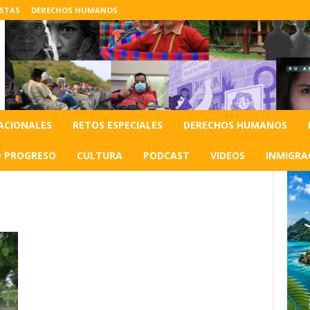
ISTAS
DERECHOS HUMANOS
ACIONALES
RETOS ESPECIALES
DERECHOS HUMANOS
O PROGRESO
CULTURA
PODCAST
VIDEOS
INMIGRA