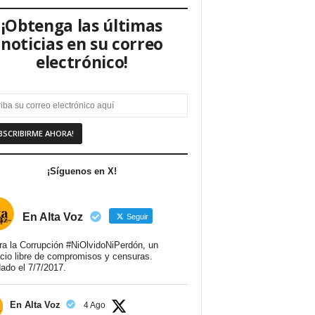
¡Obtenga las últimas
noticias en su correo
electrónico!
¡Síguenos en X!
En Alta Voz
Seguir
ra la Corrupción #NiOlvidoNiPerdón, un
cio libre de compromisos y censuras.
ado el 7/7/2017.
En Alta Voz
4 Ago