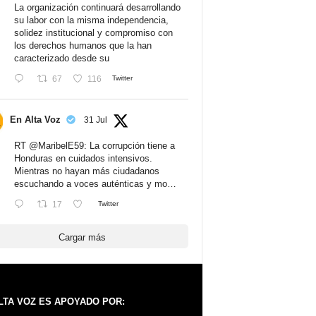
La organización continuará desarrollando
su labor con la misma independencia,
solidez institucional y compromiso con
los derechos humanos que la han
caracterizado desde su
67
116
Twitter
En Alta Voz
31 Jul
RT
@MaribelE59
: La corrupción tiene a
Honduras en cuidados intensivos.
Mientras no hayan más ciudadanos
escuchando a voces auténticas y mo…
17
Twitter
Cargar más
LTA VOZ ES APOYADO POR: