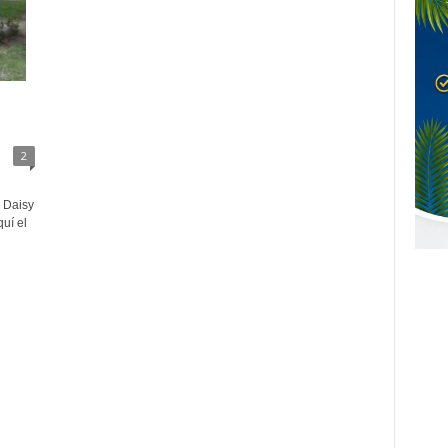
2
. Daisy
uí el