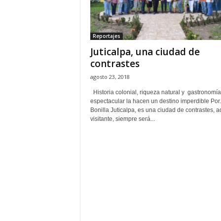
H
o
n
Reportajes
d
Juticalpa, una ciudad de
u
r
contrastes
a
agosto 23, 2018
s
y
Historia colonial, riqueza natural y gastronomía
espectacular la hacen un destino imperdible Por
e
Bonilla Juticalpa, es una ciudad de contrastes, aq
l
visitante, siempre será...
m
u
n
d
o