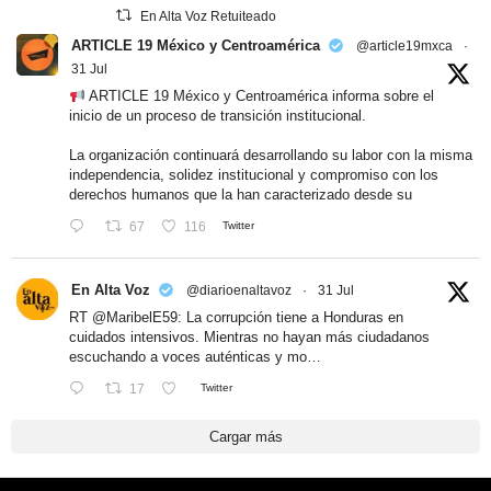
En Alta Voz Retuiteado
ARTICLE 19 México y Centroamérica
@article19mxca
·
31 Jul
ARTICLE 19 México y Centroamérica informa sobre el
inicio de un proceso de transición institucional.
La organización continuará desarrollando su labor con la misma
independencia, solidez institucional y compromiso con los
derechos humanos que la han caracterizado desde su
67
116
Twitter
En Alta Voz
@diarioenaltavoz
·
31 Jul
RT
@MaribelE59
: La corrupción tiene a Honduras en
cuidados intensivos. Mientras no hayan más ciudadanos
escuchando a voces auténticas y mo…
17
Twitter
Cargar más