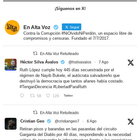
¡Síguenos en X!
En Alta Voz
Seguir
Contra la Corrupción #NiOlvidoNiPerdón, un espacio libre de
compromisos y censuras. Fundado el 7/7/2017.
En Alta Voz Retuiteado
Héctor Silva Ávalos
@hsilvavalos
·
7 Ago
Ruth López cumple hoy 445 días secuestrada por el
régimen de Nayib Bukele, el autócrata salvadoreño que
destruyó la democracia que tantos afanes había costado.
#TenganDecencia
#LibertadParaRuth
58
126
Twitter
En Alta Voz Retuiteado
Cristian Geo
@cristiangeo7
·
6 Ago
Retiran pisos y barandas en las pasarelas del circuito
Garganta del Diablo por 40 días, respondiendo a la necesidad