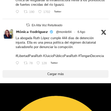
crítica de resguardar la infraestructura frente a los pronósticos
de fuertes crecidas del río Iguazú.
190
1702
Twitter
En Alta Voz Retuiteado
𝗠ó𝗻𝗶𝗰𝗮 ®𝗼𝗱𝗿𝗶𝗴𝘂𝗲𝘇
@monikr84
·
6 Ago
La abogada Ruth López cumple 444 días de detención
injusta. Ella es una presa política del régimen dictatorial
salvadoreño por denunciar la corrupción.
#LibertadParaRuth
#JuicioPúblicoParaRuth
#TenganDecencia
78
128
Twitter
Cargar más