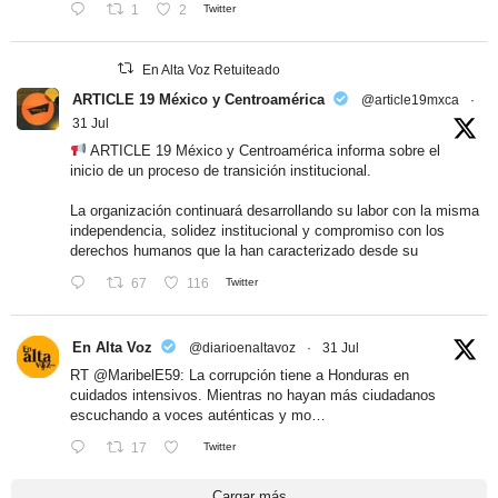
1
2
Twitter
En Alta Voz Retuiteado
ARTICLE 19 México y Centroamérica
@article19mxca
·
31 Jul
ARTICLE 19 México y Centroamérica informa sobre el
inicio de un proceso de transición institucional.
La organización continuará desarrollando su labor con la misma
independencia, solidez institucional y compromiso con los
derechos humanos que la han caracterizado desde su
67
116
Twitter
En Alta Voz
@diarioenaltavoz
·
31 Jul
RT
@MaribelE59
: La corrupción tiene a Honduras en
cuidados intensivos. Mientras no hayan más ciudadanos
escuchando a voces auténticas y mo…
17
Twitter
Cargar más