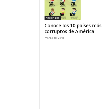
H
o
n
Nacionales
d
Conoce los 10 países más
u
r
corruptos de América
a
marzo 18, 2018
s
y
e
l
m
u
n
d
o