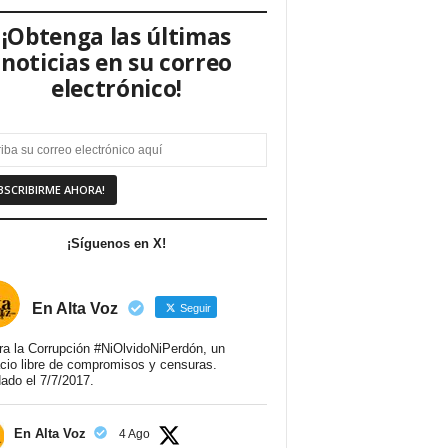
¡Obtenga las últimas
noticias en su correo
electrónico!
¡Síguenos en X!
En Alta Voz
Seguir
ra la Corrupción #NiOlvidoNiPerdón, un
cio libre de compromisos y censuras.
ado el 7/7/2017.
En Alta Voz
4 Ago