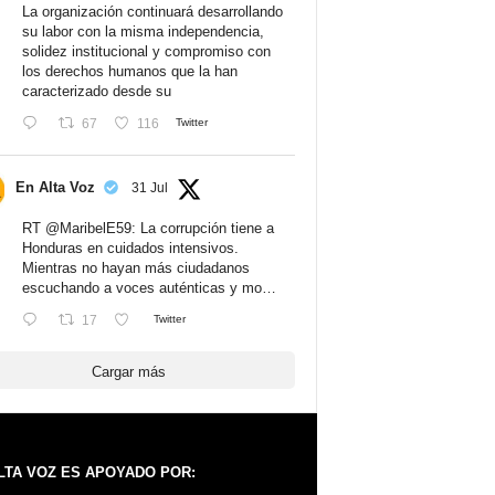
La organización continuará desarrollando
su labor con la misma independencia,
solidez institucional y compromiso con
los derechos humanos que la han
caracterizado desde su
67
116
Twitter
En Alta Voz
31 Jul
RT
@MaribelE59
: La corrupción tiene a
Honduras en cuidados intensivos.
Mientras no hayan más ciudadanos
escuchando a voces auténticas y mo…
17
Twitter
Cargar más
LTA VOZ ES APOYADO POR: