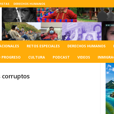
VISTAS
DERECHOS HUMANOS
ACIONALES
RETOS ESPECIALES
DERECHOS HUMANOS
O PROGRESO
CULTURA
PODCAST
VIDEOS
INMIGRA
s corruptos