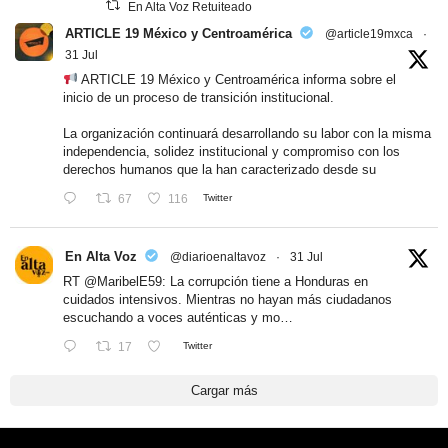
En Alta Voz Retuiteado
ARTICLE 19 México y Centroamérica
@article19mxca
·
31 Jul
ARTICLE 19 México y Centroamérica informa sobre el
inicio de un proceso de transición institucional.
La organización continuará desarrollando su labor con la misma
independencia, solidez institucional y compromiso con los
derechos humanos que la han caracterizado desde su
67
116
Twitter
En Alta Voz
@diarioenaltavoz
·
31 Jul
RT
@MaribelE59
: La corrupción tiene a Honduras en
cuidados intensivos. Mientras no hayan más ciudadanos
escuchando a voces auténticas y mo…
17
Twitter
Cargar más