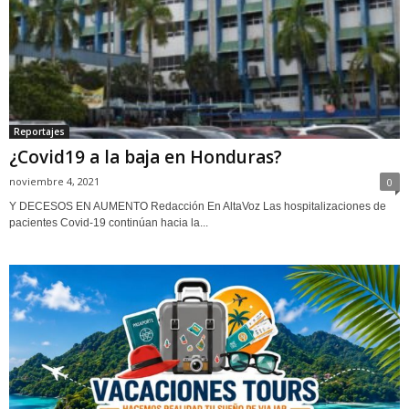
Reportajes
¿Covid19 a la baja en Honduras?
noviembre 4, 2021
0
Y DECESOS EN AUMENTO Redacción En AltaVoz Las hospitalizaciones de
pacientes Covid-19 continúan hacia la...