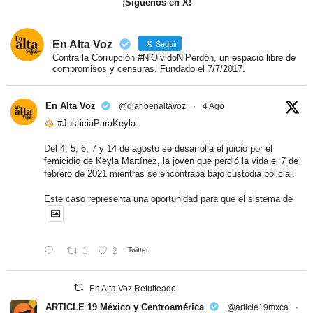
¡Síguenos en X!
En Alta Voz
Seguir
Contra la Corrupción #NiOlvidoNiPerdón, un espacio libre de
compromisos y censuras. Fundado el 7/7/2017.
En Alta Voz
@diarioenaltavoz
·
4 Ago
#JusticiaParaKeyla
Del 4, 5, 6, 7 y 14 de agosto se desarrolla el juicio por el
femicidio de Keyla Martínez, la joven que perdió la vida el 7 de
febrero de 2021 mientras se encontraba bajo custodia policial.
Este caso representa una oportunidad para que el sistema de
1
2
Twitter
En Alta Voz Retuiteado
ARTICLE 19 México y Centroamérica
@article19mxca
·