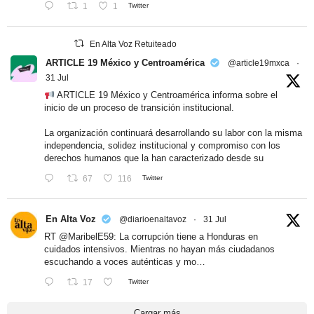
1
1
Twitter
En Alta Voz Retuiteado
ARTICLE 19 México y Centroamérica
@article19mxca
·
31 Jul
ARTICLE 19 México y Centroamérica informa sobre el
inicio de un proceso de transición institucional.
La organización continuará desarrollando su labor con la misma
independencia, solidez institucional y compromiso con los
derechos humanos que la han caracterizado desde su
67
116
Twitter
En Alta Voz
@diarioenaltavoz
·
31 Jul
RT
@MaribelE59
: La corrupción tiene a Honduras en
cuidados intensivos. Mientras no hayan más ciudadanos
escuchando a voces auténticas y mo…
17
Twitter
Cargar más