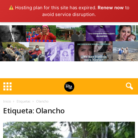
Hosting plan for this site has expired.
Renew now
to
avoid service disruption.
Inicio
Etiquetas
Olancho
Etiqueta: Olancho