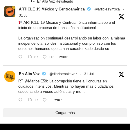
En Alta Voz Retuiteado
ARTICLE 19 México y Centroamérica
@article19mxca
·
31 Jul
ARTICLE 19 México y Centroamérica informa sobre el
inicio de un proceso de transición institucional.
La organización continuará desarrollando su labor con la misma
independencia, solidez institucional y compromiso con los
derechos humanos que la han caracterizado desde su
67
116
Twitter
En Alta Voz
@diarioenaltavoz
·
31 Jul
RT
@MaribelE59
: La corrupción tiene a Honduras en
cuidados intensivos. Mientras no hayan más ciudadanos
escuchando a voces auténticas y mo…
17
Twitter
Cargar más