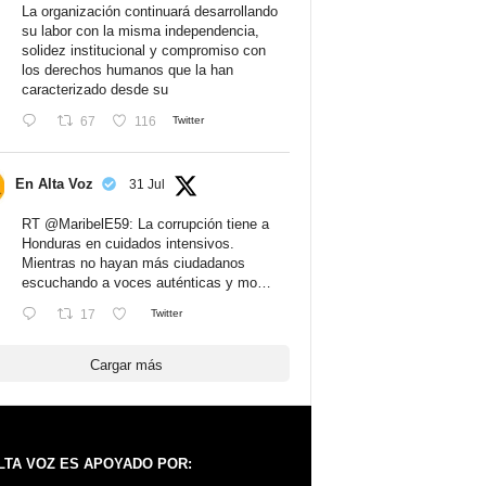
La organización continuará desarrollando
su labor con la misma independencia,
solidez institucional y compromiso con
los derechos humanos que la han
caracterizado desde su
67
116
Twitter
En Alta Voz
31 Jul
RT
@MaribelE59
: La corrupción tiene a
Honduras en cuidados intensivos.
Mientras no hayan más ciudadanos
escuchando a voces auténticas y mo…
17
Twitter
Cargar más
LTA VOZ ES APOYADO POR: