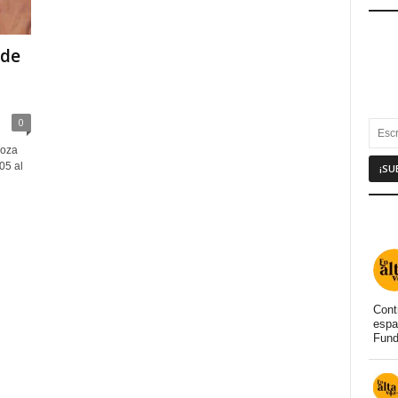
 de
0
endoza
05 al
Cont
espa
Fund