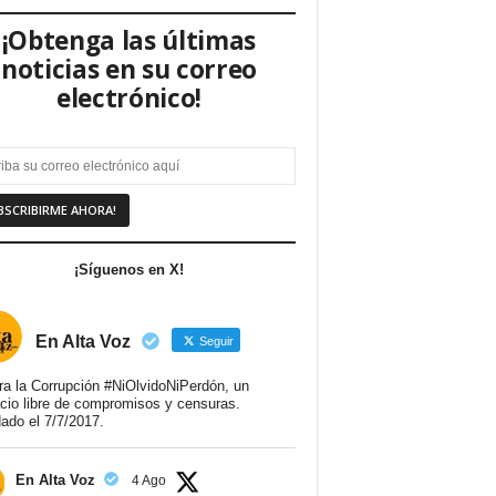
¡Obtenga las últimas
noticias en su correo
electrónico!
¡Síguenos en X!
En Alta Voz
Seguir
ra la Corrupción #NiOlvidoNiPerdón, un
cio libre de compromisos y censuras.
ado el 7/7/2017.
En Alta Voz
4 Ago