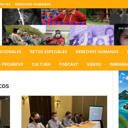
VISTAS
DERECHOS HUMANOS
ACIONALES
RETOS ESPECIALES
DERECHOS HUMANOS
O PROGRESO
CULTURA
PODCAST
VIDEOS
INMIGRA
cos