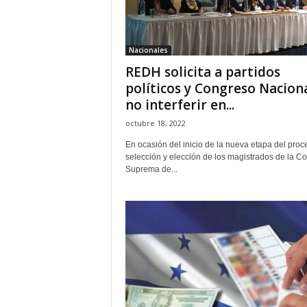
H
o
n
Nacionales
d
REDH solicita a partidos
u
r
políticos y Congreso Naciona
a
no interferir en...
s
octubre 18, 2022
y
e
En ocasión del inicio de la nueva etapa del proc
l
selección y elección de los magistrados de la Co
Suprema de...
m
u
n
d
o