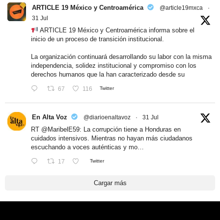
ARTICLE 19 México y Centroamérica
@article19mxca
·
31 Jul
ARTICLE 19 México y Centroamérica informa sobre el
inicio de un proceso de transición institucional.
La organización continuará desarrollando su labor con la misma
independencia, solidez institucional y compromiso con los
derechos humanos que la han caracterizado desde su
67
116
Twitter
En Alta Voz
@diarioenaltavoz
·
31 Jul
RT
@MaribelE59
: La corrupción tiene a Honduras en
cuidados intensivos. Mientras no hayan más ciudadanos
escuchando a voces auténticas y mo…
17
Twitter
Cargar más