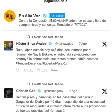
¡Síguenos en X!
En Alta Voz
Seguir
Contra la Corrupción #NiOlvidoNiPerdón, un espacio libre de
compromisos y censuras. Fundado el 7/7/2017.
En Alta Voz Retuiteado
Héctor Silva Ávalos
@hsilvavalos
·
7 Ago
Ruth López cumple hoy 445 días secuestrada por el
régimen de Nayib Bukele, el autócrata salvadoreño que
destruyó la democracia que tantos afanes había costado.
#TenganDecencia
#LibertadParaRuth
51
104
Twitter
En Alta Voz Retuiteado
Cristian Geo
@cristiangeo7
·
6 Ago
Retiran pisos y barandas en las pasarelas del circuito
Garganta del Diablo por 40 días, respondiendo a la necesidad
crítica de resguardar la infraestructura frente a los pronósticos
de fuertes crecidas del río Iguazú.