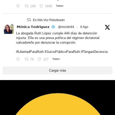
188
1698
Twitter
En Alta Voz Retuiteado
𝗠ó𝗻𝗶𝗰𝗮 ®𝗼𝗱𝗿𝗶𝗴𝘂𝗲𝘇
@monikr84
·
6 Ago
La abogada Ruth López cumple 444 días de detención
injusta. Ella es una presa política del régimen dictatorial
salvadoreño por denunciar la corrupción.
#LibertadParaRuth
#JuicioPúblicoParaRuth
#TenganDecencia
76
127
Twitter
Cargar más