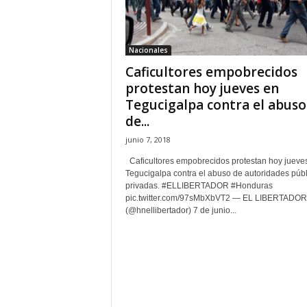
H
o
n
Nacionales
d
Caficultores empobrecidos
u
r
protestan hoy jueves en
a
Tegucigalpa contra el abuso
s
de...
y
junio 7, 2018
e
l
Caficultores empobrecidos protestan hoy jueve
m
Tegucigalpa contra el abuso de autoridades públ
u
privadas. #ELLIBERTADOR #Honduras
pic.twitter.com/97sMbXbVT2 — EL LIBERTADOR
n
(@hnellibertador) 7 de junio...
d
o