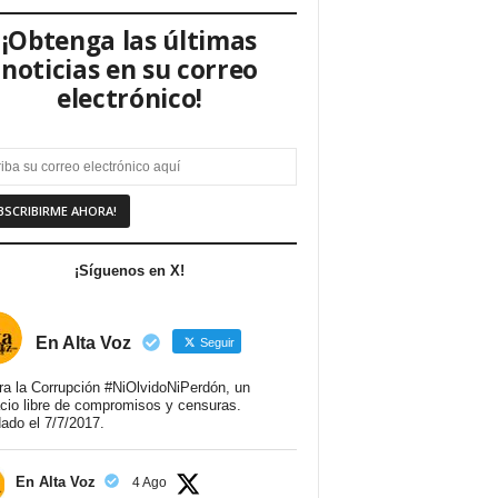
¡Obtenga las últimas
noticias en su correo
electrónico!
¡Síguenos en X!
En Alta Voz
Seguir
ra la Corrupción #NiOlvidoNiPerdón, un
cio libre de compromisos y censuras.
ado el 7/7/2017.
En Alta Voz
4 Ago