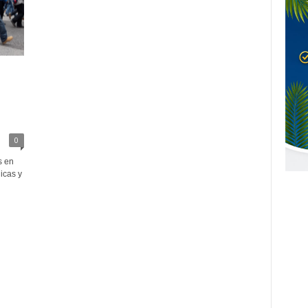
0
s en
icas y