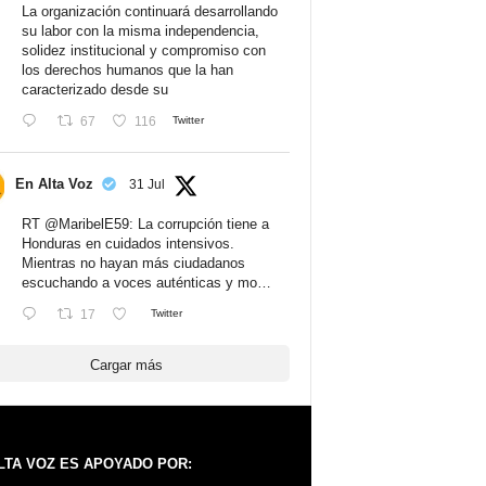
La organización continuará desarrollando
su labor con la misma independencia,
solidez institucional y compromiso con
los derechos humanos que la han
caracterizado desde su
67
116
Twitter
En Alta Voz
31 Jul
RT
@MaribelE59
: La corrupción tiene a
Honduras en cuidados intensivos.
Mientras no hayan más ciudadanos
escuchando a voces auténticas y mo…
17
Twitter
Cargar más
LTA VOZ ES APOYADO POR: