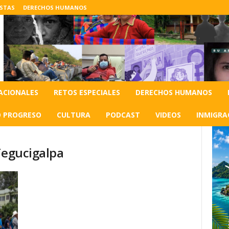
ISTAS
DERECHOS HUMANOS
ACIONALES
RETOS ESPECIALES
DERECHOS HUMANOS
O PROGRESO
CULTURA
PODCAST
VIDEOS
INMIGRA
Tegucigalpa