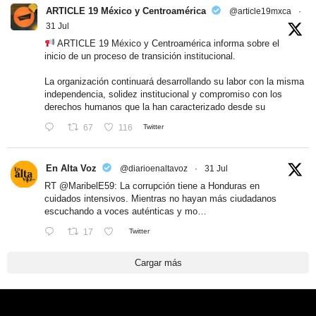
ARTICLE 19 México y Centroamérica
@article19mxca
·
31 Jul
ARTICLE 19 México y Centroamérica informa sobre el
inicio de un proceso de transición institucional.
La organización continuará desarrollando su labor con la misma
independencia, solidez institucional y compromiso con los
derechos humanos que la han caracterizado desde su
67
116
Twitter
En Alta Voz
@diarioenaltavoz
·
31 Jul
RT
@MaribelE59
: La corrupción tiene a Honduras en
cuidados intensivos. Mientras no hayan más ciudadanos
escuchando a voces auténticas y mo…
17
Twitter
Cargar más