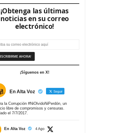
¡Obtenga las últimas
noticias en su correo
electrónico!
¡Síguenos en X!
En Alta Voz
Seguir
ra la Corrupción #NiOlvidoNiPerdón, un
cio libre de compromisos y censuras.
ado el 7/7/2017.
En Alta Voz
4 Ago