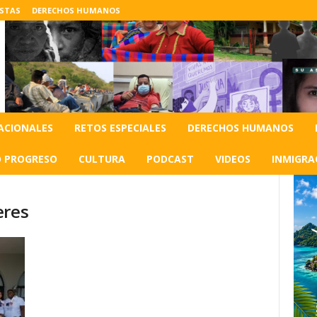
ISTAS
DERECHOS HUMANOS
ACIONALES
RETOS ESPECIALES
DERECHOS HUMANOS
O PROGRESO
CULTURA
PODCAST
VIDEOS
INMIGRA
eres