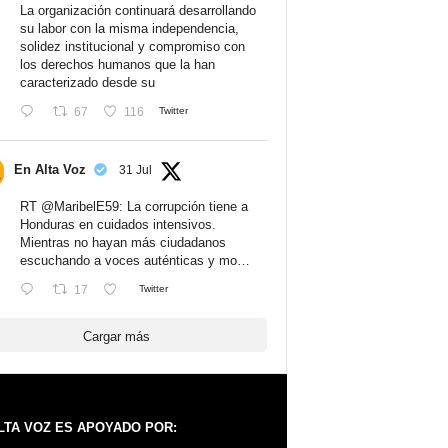
La organización continuará desarrollando
su labor con la misma independencia,
solidez institucional y compromiso con
los derechos humanos que la han
caracterizado desde su
67
116
Twitter
En Alta Voz
31 Jul
RT
@MaribelE59
: La corrupción tiene a
Honduras en cuidados intensivos.
Mientras no hayan más ciudadanos
escuchando a voces auténticas y mo…
17
Twitter
Cargar más
LTA VOZ ES APOYADO POR: