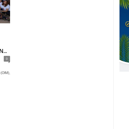
...
0
 (OIM),