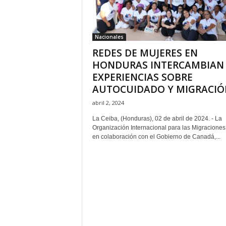
H
o
n
Nacionales
d
REDES DE MUJERES EN
u
r
HONDURAS INTERCAMBIAN
a
EXPERIENCIAS SOBRE
s
AUTOCUIDADO Y MIGRACIÓN
y
abril 2, 2024
e
l
La Ceiba, (Honduras), 02 de abril de 2024. - La
m
Organización Internacional para las Migraciones
u
en colaboración con el Gobierno de Canadá,...
n
d
o