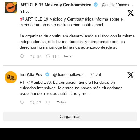
ARTICLE 19 México y Centroamérica
@article19mxca
·
31 Jul
ARTICLE 19 México y Centroamérica informa sobre el
inicio de un proceso de transición institucional.
La organización continuará desarrollando su labor con la misma
independencia, solidez institucional y compromiso con los
derechos humanos que la han caracterizado desde su
67
116
Twitter
En Alta Voz
@diarioenaltavoz
·
31 Jul
RT
@MaribelE59
: La corrupción tiene a Honduras en
cuidados intensivos. Mientras no hayan más ciudadanos
escuchando a voces auténticas y mo…
17
Twitter
Cargar más