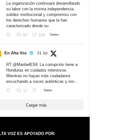
La organización continuará desarrollando
su labor con la misma independencia,
solidez institucional y compromiso con
los derechos humanos que la han
caracterizado desde su
67
116
Twitter
En Alta Voz
31 Jul
RT
@MaribelE59
: La corrupción tiene a
Honduras en cuidados intensivos.
Mientras no hayan más ciudadanos
escuchando a voces auténticas y mo…
17
Twitter
Cargar más
LTA VOZ ES APOYADO POR: