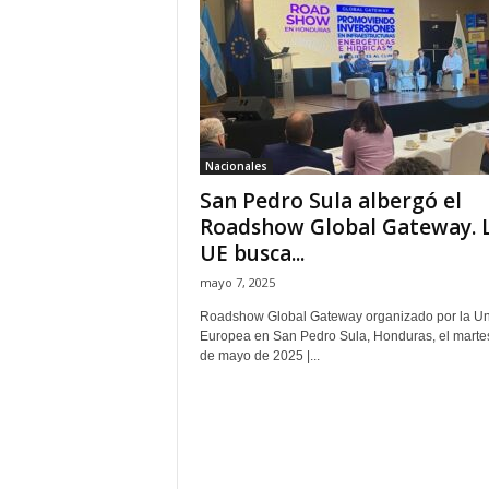
H
o
n
d
u
r
a
Nacionales
s
San Pedro Sula albergó el
y
Roadshow Global Gateway. 
e
UE busca...
l
m
mayo 7, 2025
u
Roadshow Global Gateway organizado por la U
n
Europea en San Pedro Sula, Honduras, el marte
d
de mayo de 2025 |...
o