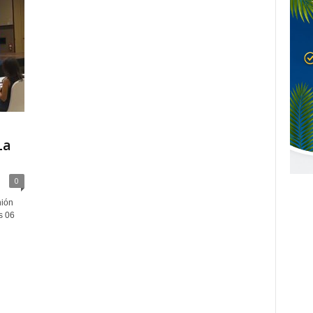
La
0
nión
s 06