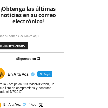
¡Obtenga las últimas
noticias en su correo
electrónico!
¡Síguenos en X!
En Alta Voz
Seguir
ra la Corrupción #NiOlvidoNiPerdón, un
cio libre de compromisos y censuras.
ado el 7/7/2017.
En Alta Voz
4 Ago