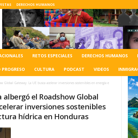
VISTAS
DERECHOS HUMANOS
ACIONALES
RETOS ESPECIALES
DERECHOS HUMANOS
O PROGRESO
CULTURA
PODCAST
VIDEOS
INMIGRA
w Global Gateway. La UE busca acelerar inversiones sostenibles en energía e
a albergó el Roadshow Global
elerar inversiones sostenibles
ctura hídrica en Honduras