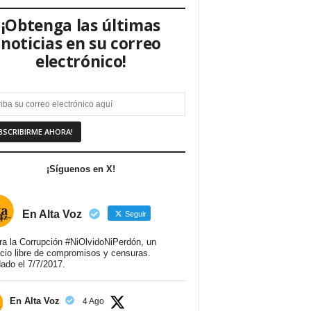
¡Obtenga las últimas
noticias en su correo
electrónico!
¡Síguenos en X!
En Alta Voz
Seguir
ra la Corrupción #NiOlvidoNiPerdón, un
cio libre de compromisos y censuras.
ado el 7/7/2017.
En Alta Voz
4 Ago