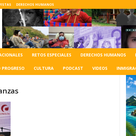
VISTAS
DERECHOS HUMANOS
ACIONALES
RETOS ESPECIALES
DERECHOS HUMANOS
O PROGRESO
CULTURA
PODCAST
VIDEOS
INMIGRA
nanzas