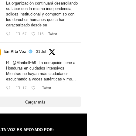
La organización continuará desarrollando
su labor con la misma independencia,
solidez institucional y compromiso con
los derechos humanos que la han
caracterizado desde su
67
116
Twitter
En Alta Voz
31 Jul
RT
@MaribelE59
: La corrupción tiene a
Honduras en cuidados intensivos.
Mientras no hayan más ciudadanos
escuchando a voces auténticas y mo…
17
Twitter
Cargar más
LTA VOZ ES APOYADO POR: