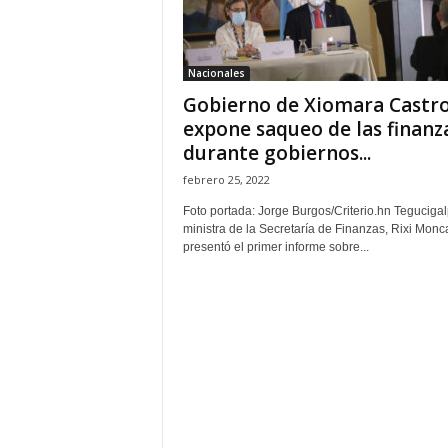
H
o
n
Nacionales
d
Gobierno de Xiomara Castr
u
r
expone saqueo de las finanz
a
durante gobiernos...
s
febrero 25, 2022
y
e
Foto portada: Jorge Burgos/Criterio.hn Tegucigal
l
ministra de la Secretaría de Finanzas, Rixi Monc
presentó el primer informe sobre...
m
u
n
d
o