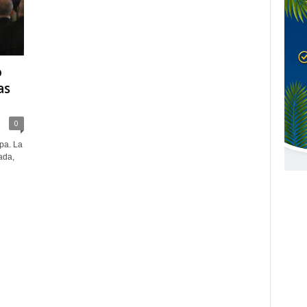
o
as
0
pa. La
ada,