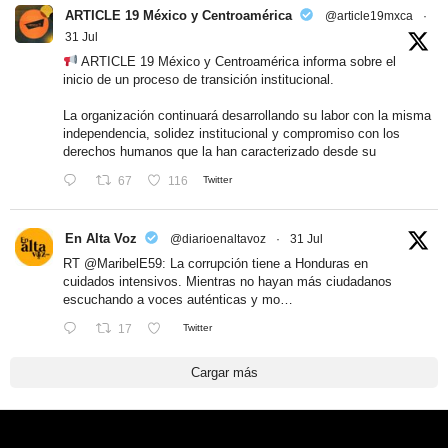
ARTICLE 19 México y Centroamérica
@article19mxca
·
31 Jul
ARTICLE 19 México y Centroamérica informa sobre el
inicio de un proceso de transición institucional.
La organización continuará desarrollando su labor con la misma
independencia, solidez institucional y compromiso con los
derechos humanos que la han caracterizado desde su
67
116
Twitter
En Alta Voz
@diarioenaltavoz
·
31 Jul
RT
@MaribelE59
: La corrupción tiene a Honduras en
cuidados intensivos. Mientras no hayan más ciudadanos
escuchando a voces auténticas y mo…
17
Twitter
Cargar más