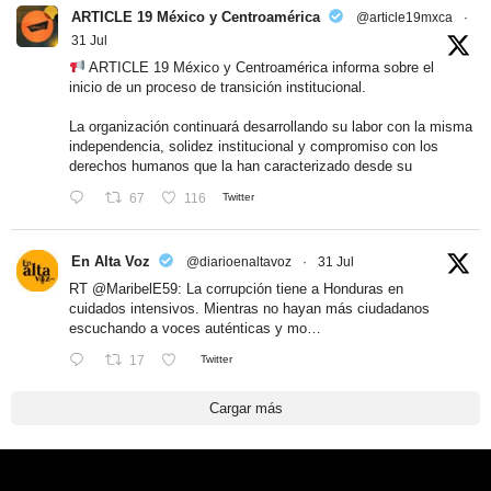
ARTICLE 19 México y Centroamérica
@article19mxca
·
31 Jul
ARTICLE 19 México y Centroamérica informa sobre el
inicio de un proceso de transición institucional.
La organización continuará desarrollando su labor con la misma
independencia, solidez institucional y compromiso con los
derechos humanos que la han caracterizado desde su
67
116
Twitter
En Alta Voz
@diarioenaltavoz
·
31 Jul
RT
@MaribelE59
: La corrupción tiene a Honduras en
cuidados intensivos. Mientras no hayan más ciudadanos
escuchando a voces auténticas y mo…
17
Twitter
Cargar más