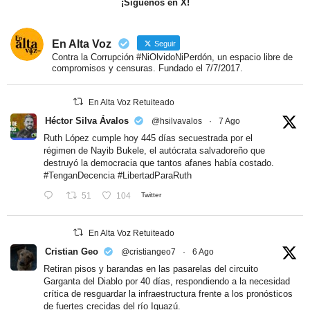
¡Síguenos en X!
En Alta Voz
Seguir
Contra la Corrupción #NiOlvidoNiPerdón, un espacio libre de
compromisos y censuras. Fundado el 7/7/2017.
En Alta Voz Retuiteado
Héctor Silva Ávalos
@hsilvavalos
·
7 Ago
Ruth López cumple hoy 445 días secuestrada por el
régimen de Nayib Bukele, el autócrata salvadoreño que
destruyó la democracia que tantos afanes había costado.
#TenganDecencia
#LibertadParaRuth
51
104
Twitter
En Alta Voz Retuiteado
Cristian Geo
@cristiangeo7
·
6 Ago
Retiran pisos y barandas en las pasarelas del circuito
Garganta del Diablo por 40 días, respondiendo a la necesidad
crítica de resguardar la infraestructura frente a los pronósticos
de fuertes crecidas del río Iguazú.