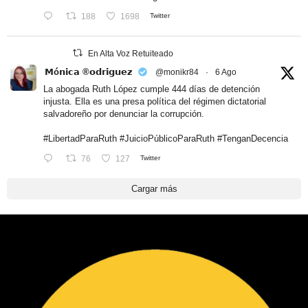
188
1698
Twitter
En Alta Voz Retuiteado
𝗠ó𝗻𝗶𝗰𝗮 ®𝗼𝗱𝗿𝗶𝗴𝘂𝗲𝘇
@monikr84
·
6 Ago
La abogada Ruth López cumple 444 días de detención
injusta. Ella es una presa política del régimen dictatorial
salvadoreño por denunciar la corrupción.
#LibertadParaRuth
#JuicioPúblicoParaRuth
#TenganDecencia
76
127
Twitter
Cargar más