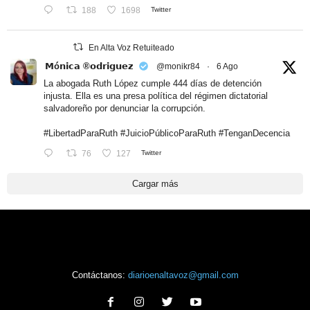
188
1698
Twitter
En Alta Voz Retuiteado
𝗠ó𝗻𝗶𝗰𝗮 ®𝗼𝗱𝗿𝗶𝗴𝘂𝗲𝘇
@monikr84
·
6 Ago
La abogada Ruth López cumple 444 días de detención
injusta. Ella es una presa política del régimen dictatorial
salvadoreño por denunciar la corrupción.
#LibertadParaRuth
#JuicioPúblicoParaRuth
#TenganDecencia
76
127
Twitter
Cargar más
Contáctanos:
diarioenaltavoz@gmail.com