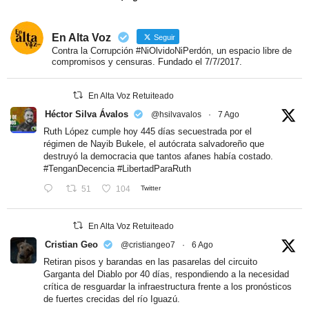
En Alta Voz
Seguir
Contra la Corrupción #NiOlvidoNiPerdón, un espacio libre de
compromisos y censuras. Fundado el 7/7/2017.
En Alta Voz Retuiteado
Héctor Silva Ávalos
@hsilvavalos
·
7 Ago
Ruth López cumple hoy 445 días secuestrada por el
régimen de Nayib Bukele, el autócrata salvadoreño que
destruyó la democracia que tantos afanes había costado.
#TenganDecencia
#LibertadParaRuth
51
104
Twitter
En Alta Voz Retuiteado
Cristian Geo
@cristiangeo7
·
6 Ago
Retiran pisos y barandas en las pasarelas del circuito
Garganta del Diablo por 40 días, respondiendo a la necesidad
crítica de resguardar la infraestructura frente a los pronósticos
de fuertes crecidas del río Iguazú.