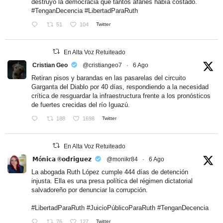
destruyó la democracia que tantos afanes había costado.
#TenganDecencia
#LibertadParaRuth
51
104
Twitter
En Alta Voz Retuiteado
Cristian Geo
@cristiangeo7
·
6 Ago
Retiran pisos y barandas en las pasarelas del circuito
Garganta del Diablo por 40 días, respondiendo a la necesidad
crítica de resguardar la infraestructura frente a los pronósticos
de fuertes crecidas del río Iguazú.
188
1698
Twitter
En Alta Voz Retuiteado
𝗠ó𝗻𝗶𝗰𝗮 ®𝗼𝗱𝗿𝗶𝗴𝘂𝗲𝘇
@monikr84
·
6 Ago
La abogada Ruth López cumple 444 días de detención
injusta. Ella es una presa política del régimen dictatorial
salvadoreño por denunciar la corrupción.
#LibertadParaRuth
#JuicioPúblicoParaRuth
#TenganDecencia
76
127
Twitter