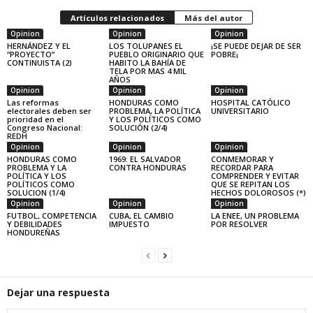
Artículos relacionados
Más del autor
Opinion
Opinion
Opinion
HERNÁNDEZ Y EL
LOS TOLUPANES EL
¡SE PUEDE DEJAR DE SER
“PROYECTO”
PUEBLO ORIGINARIO QUE
POBRE¡
CONTINUISTA (2)
HABITO LA BAHÍA DE
TELA POR MAS 4 MIL
AÑOS
Opinion
Opinion
Opinion
Las reformas
HONDURAS COMO
HOSPITAL CATÓLICO
electorales deben ser
PROBLEMA, LA POLÍTICA
UNIVERSITARIO
prioridad en el
Y LOS POLÍTICOS COMO
Congreso Nacional:
SOLUCIÓN (2/4)
REDH
Opinion
Opinion
Opinion
HONDURAS COMO
1969: EL SALVADOR
CONMEMORAR Y
PROBLEMA Y LA
CONTRA HONDURAS
RECORDAR PARA
POLÍTICA Y LOS
COMPRENDER Y EVITAR
POLÍTICOS COMO
QUE SE REPITAN LOS
SOLUCION (1/4)
HECHOS DOLOROSOS (*)
Opinion
Opinion
Opinion
FUTBOL, COMPETENCIA
CUBA, EL CAMBIO
LA ENEE, UN PROBLEMA
Y DEBILIDADES
IMPUESTO
POR RESOLVER
HONDUREÑAS
Dejar una respuesta